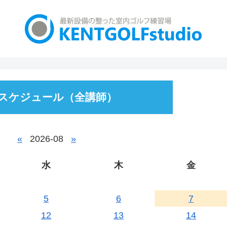
スケジュール（全講師）
«
2026-08
»
水
木
金
5
6
7
12
13
14