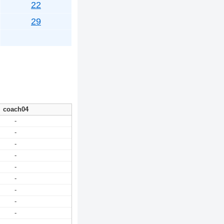
22
29
coach04
-
-
-
-
-
-
-
-
-