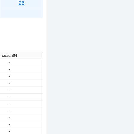
26
coach04
-
-
-
-
-
-
-
-
-
-
-