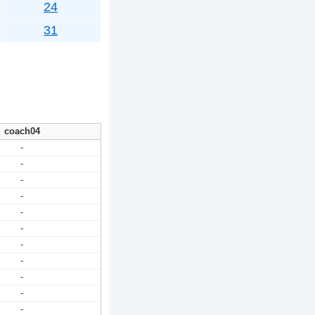
24
31
coach04
-
-
-
-
-
-
-
-
-
-
-